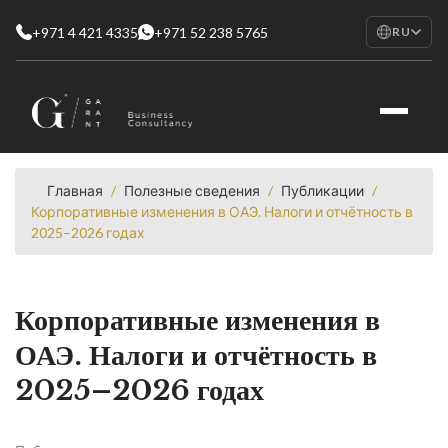
+971 4 421 4335
+971 52 238 5765
RU
EN
English
RU
Русский
FR
Français
Главная
/
Полезные сведения
/
Публикации
/
Корпоративные изменения в ОАЭ. Налоги и отчётность в
AR
2025–2026 годах
العربية
Корпоративные изменения в
ОАЭ. Налоги и отчётность в
2025–2026 годах