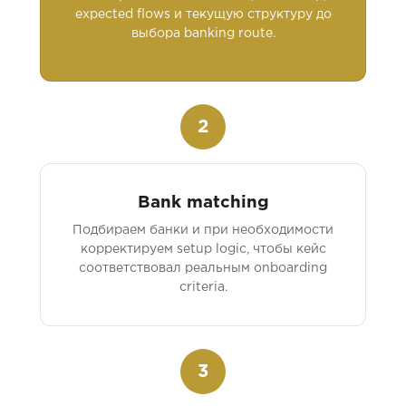
expected flows и текущую структуру до
выбора banking route.
2
Bank matching
Подбираем банки и при необходимости
корректируем setup logic, чтобы кейс
соответствовал реальным onboarding
criteria.
3