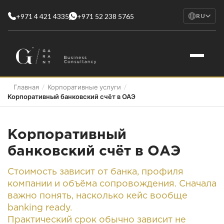
+971 4 421 4335
+971 52 238 5765
RU
EN
English
RU
Русский
FR
Главная
/
Корпоративные услуги
/
Français
Корпоративный банковский счёт в ОАЭ
AR
العربية
Корпоративный
банковский счёт в ОАЭ
Стоимость зависит от банка, профиля
компании и объёма сопровождения. Сначала
важно понять, насколько кейс вообще
banking ready.
Практический срок обычно зависит не