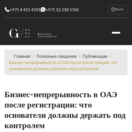
+971 4 421 4335
+971 52 238 5765
RU
EN
English
RU
Русский
FR
Français
Главная
/
Полезные сведения
/
Публикации
/
Бизнес-непрерывность в ОАЭ после регистрации: что
AR
основатели должны держать под контролем
العربية
Бизнес-непрерывность в ОАЭ
после регистрации: что
основатели должны держать под
контролем