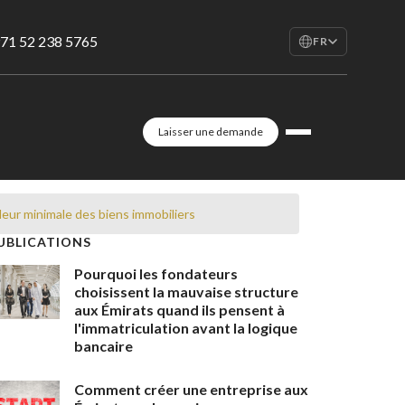
71 52 238 5765
FR
EN
English
RU
Laisser une demande
Русский
FR
Français
AR
leur minimale des biens immobiliers
العربية
UBLICATIONS
Pourquoi les fondateurs
choisissent la mauvaise structure
aux Émirats quand ils pensent à
l'immatriculation avant la logique
bancaire
Comment créer une entreprise aux