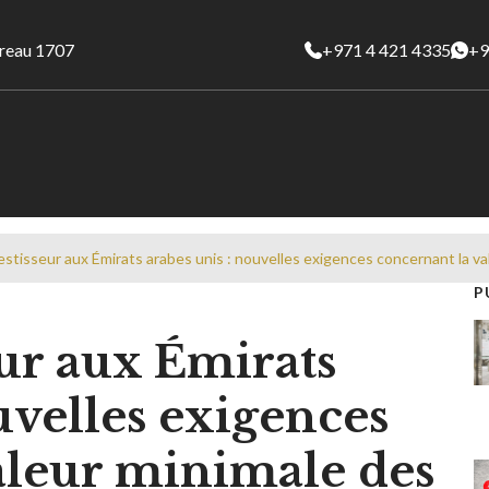
ureau 1707
+971 4 421 4335
+9
vestisseur aux Émirats arabes unis : nouvelles exigences concernant la va
P
eur aux Émirats
uvelles exigences
aleur minimale des