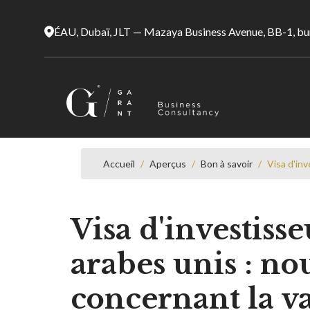
ÉAU, Dubaï, JLT — Mazaya Business Avenue, BB-1, b
Accueil
/
Aperçus
/
Bon à savoir
/
Visa d'in
Visa d'investiss
arabes unis : no
concernant la v