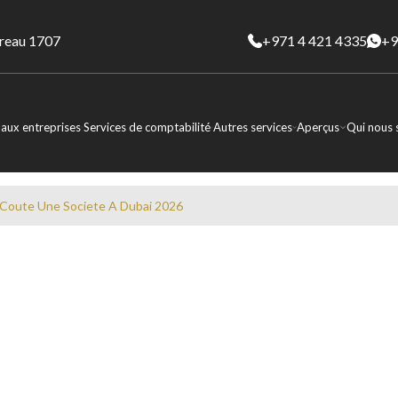
ureau 1707
+971 4 421 4335
+9
 aux entreprises
Services de comptabilité
Autres services
Aperçus
Qui nous
Coute Une Societe A Dubai 2026