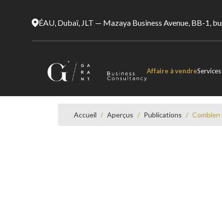
ÉAU, Dubaï, JLT — Mazaya Business Avenue, BB-1, b
Affaire à vendre
Services
Accueil
/
Aperçus
/
Publications
/
Combien 