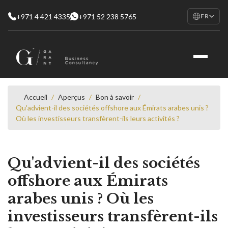
+971 4 421 4335
+971 52 238 5765
FR
EN
English
RU
Русский
FR
Français
Accueil
/
Aperçus
/
Bon à savoir
/
Qu'advient-il des sociétés offshore aux Émirats arabes unis ?
AR
Où les investisseurs transfèrent-ils leurs activités ?
العربية
Qu'advient-il des sociétés
offshore aux Émirats
arabes unis ? Où les
investisseurs transfèrent-ils