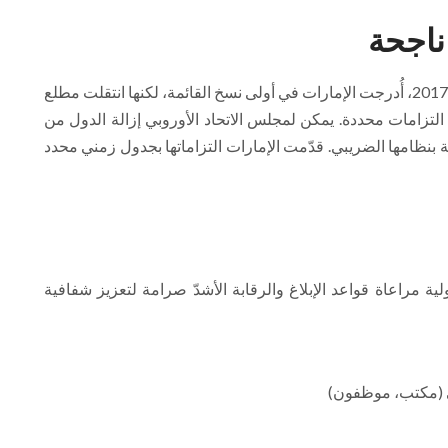
ناجحة
الإدراج في القائمة لا يعني البقاء فيها بالضرورة. في عام 2017، أُدرجت الإمارات في أولى نسخ القائمة، لكنها انتقلت مطلع
قديم التزامات محددة. يمكن لمجلس الاتحاد الأوروبي إزالة الدول من
ة بنظامها الضريبي. قدّمت الإمارات التزاماتها بجدول زمني محدد
مراعاة قواعد الإبلاغ والرقابة الأشدّ صرامة لتعزيز شفافية
ي (مكتب، موظفون)