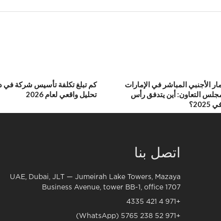
ار الأجنبي المباشر في الإمارات
كم تبلغ تكلفة تأسيس شركة في 
جلس التعاون: أين يتدفق رأس
تحليل واقعي لعام 2026
202؟
اتصل بنا
UAE, Dubai, JLT — Jumeirah Lake Towers, Mazaya
Business Avenue, tower BB-1, office 1707
+971 4 421 4335
+971 52 238 5765 (WhatsApp)