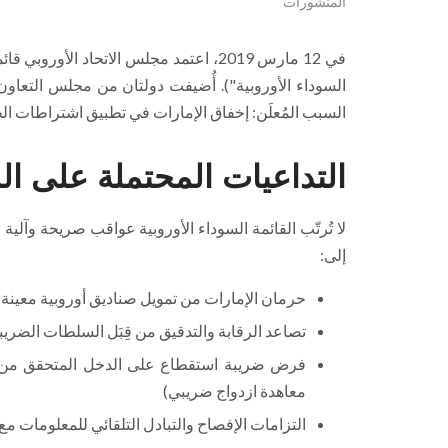
المنشورات
في 12 مارس 2019، اعتمد مجلس الاتحاد الأ
السوداء الأوروبية"). أُضيفت دولتان من مجلس التعاون 
السبب المُعلَن: إخفاق الإمارات في تطبيق اشتراطات الجوهر الاق
التداعيات المحتملة على ا
لا تُرتّب القائمة السوداء الأوروبية عواقب صريحة وآلية 
إلى:
حرمان الإمارات من تمويل صناديق أوروبية معينة ك
تصاعد الرقابة والتدقيق من قِبَل السلطات الضريبي
فرض ضريبة استقطاع على الدخل المتحقق من الدو
معاهدة ازدواج ضريبي)
التزامات الإفصاح والتبادل التلقائي للمعلومات مع 