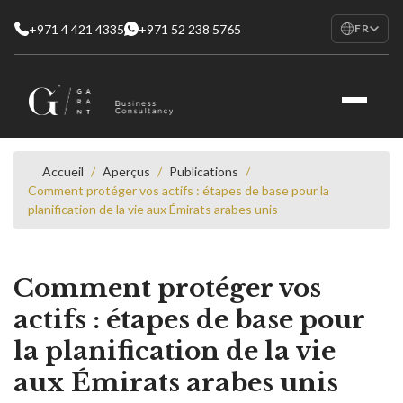
+971 4 421 4335
+971 52 238 5765
FR
EN
English
RU
Русский
FR
Français
Accueil
/
Aperçus
/
Publications
/
Comment protéger vos actifs : étapes de base pour la
AR
planification de la vie aux Émirats arabes unis
العربية
Comment protéger vos
actifs : étapes de base pour
la planification de la vie
aux Émirats arabes unis