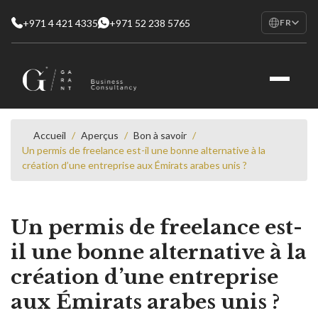
+971 4 421 4335
+971 52 238 5765
FR
EN
English
RU
Русский
FR
Français
Accueil
/
Aperçus
/
Bon à savoir
/
Un permis de freelance est-il une bonne alternative à la
AR
création d’une entreprise aux Émirats arabes unis ?
العربية
Un permis de freelance est-
il une bonne alternative à la
création d’une entreprise
aux Émirats arabes unis ?