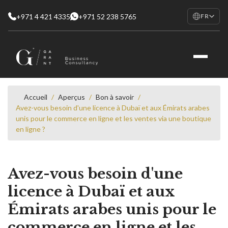
+971 4 421 4335
+971 52 238 5765
FR
EN
English
RU
Русский
FR
Français
Accueil
/
Aperçus
/
Bon à savoir
/
Avez-vous besoin d'une licence à Dubaï et aux Émirats arabes
AR
unis pour le commerce en ligne et les ventes via une boutique
العربية
en ligne ?
Avez-vous besoin d'une
licence à Dubaï et aux
Émirats arabes unis pour le
commerce en ligne et les