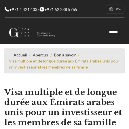
+971 4 421 4335
+971 52 238 5765
FR
EN
English
RU
Русский
FR
Français
Accueil
/
Aperçus
/
Bon à savoir
/
Visa multiple et de longue durée aux Émirats arabes unis pour
AR
un investisseur et les membres de sa famille
العربية
Visa multiple et de longue
durée aux Émirats arabes
unis pour un investisseur et
les membres de sa famille