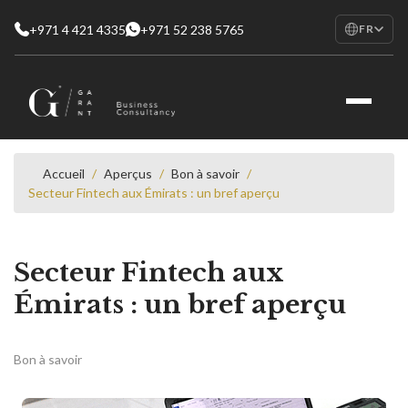
+971 4 421 4335
+971 52 238 5765
FR
EN
English
RU
Русский
FR
Français
Accueil
/
Aperçus
/
Bon à savoir
/
Secteur Fintech aux Émirats : un bref aperçu
AR
العربية
Secteur Fintech aux
Émirats : un bref aperçu
Bon à savoir