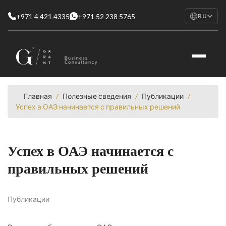
+971 4 421 4335
+971 52 238 5765
RU
EN
English
RU
Русский
FR
Français
Главная
/
Полезные сведения
/
Публикации
/
Успех в ОАЭ начинается с правильных решений
AR
العربية
Успех в ОАЭ начинается с
правильных решений
Публикации