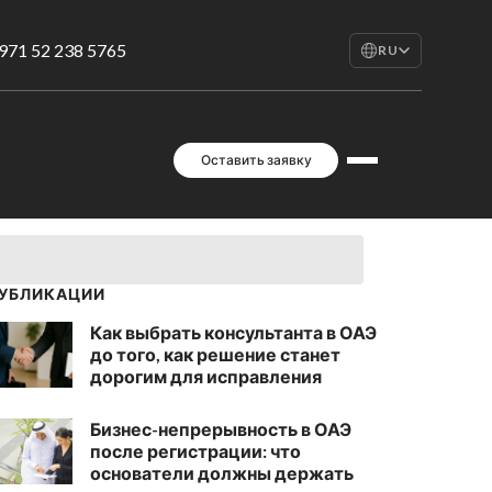
971 52 238 5765
RU
EN
English
RU
Оставить заявку
Русский
FR
Français
AR
العربية
УБЛИКАЦИИ
Как выбрать консультанта в ОАЭ
до того, как решение станет
дорогим для исправления
Бизнес-непрерывность в ОАЭ
после регистрации: что
основатели должны держать