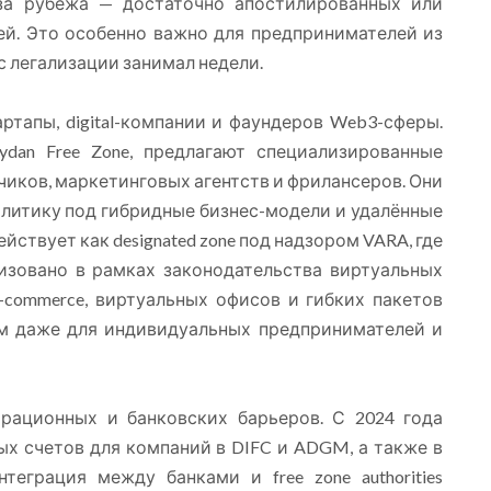
-за рубежа — достаточно апостилированных или
ей. Это особенно важно для предпринимателей из
сс легализации занимал недели.
ртапы, digital-компании и фаундеров Web3-сферы.
dan Free Zone, предлагают специализированные
чиков, маркетинговых агентств и фрилансеров. Они
литику под гибридные бизнес-модели и удалённые
ействует как designated zone под надзором VARA, где
изовано в рамках законодательства виртуальных
-commerce, виртуальных офисов и гибких пакетов
ым даже для индивидуальных предпринимателей и
рационных и банковских барьеров. С 2024 года
х счетов для компаний в DIFC и ADGM, а также в
теграция между банками и free zone authorities