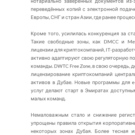
нотариально заверенных документов из
переведённых копий с электронной подач
Европы, СНГ и стран Азии, где ранее проце
Кроме того, усилилась конкуренция за ста
Такие свободные зоны, как DMCC и Mey
лицензии для криптокомпаний, IT-разработ
активно адаптируют свою регуляторную по
команды. DWTC Free Zone, в свою очередь, д
лицензирование криптокомпаний централ
активов в Дубае. Новые программы для e
услуг делают старт в Эмиратах доступн
малых команд.
Немаловажным стало и снижение регист
упрощены правила открытия корпоративны
некоторых зонах Дубая. Более тесная ин