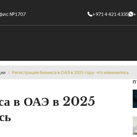
 офис №1707
+971 4 421 4335
+
ции
/
Регистрация бизнеса в ОАЭ в 2025 году: что изменилось
П
еса в ОАЭ в 2025
сь