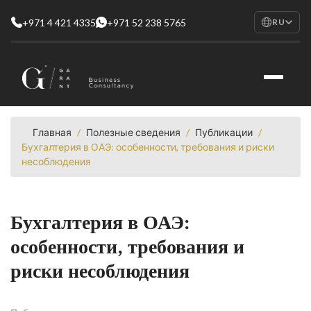
+971 4 421 4335
+971 52 238 5765
RU
EN
English
RU
Русский
FR
Français
Главная
/
Полезные сведения
/
Публикации
/
Бухгалтерия в ОАЭ: особенности, требования и риски
AR
несоблюдения
العربية
Бухгалтерия в ОАЭ:
особенности, требования и
риски несоблюдения