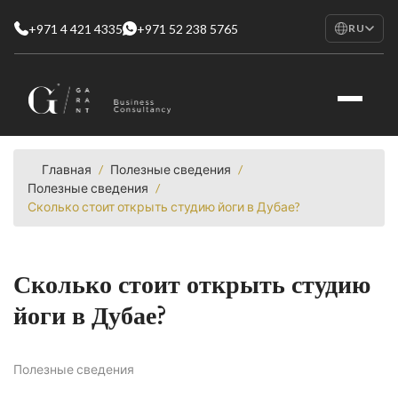
+971 4 421 4335
+971 52 238 5765
RU
EN
English
RU
Русский
FR
Français
Главная
/
Полезные сведения
/
Полезные сведения
/
AR
Сколько стоит открыть студию йоги в Дубае?
العربية
Сколько стоит открыть студию
йоги в Дубае?
Полезные сведения