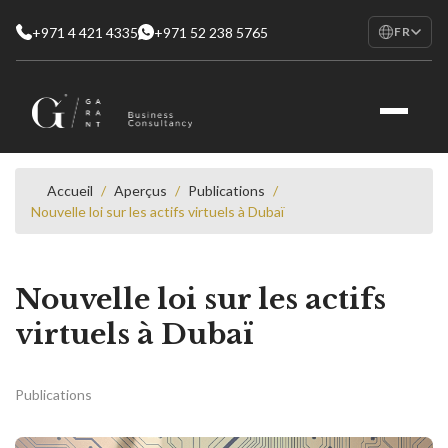
+971 4 421 4335
+971 52 238 5765
FR
EN
English
RU
Русский
FR
Français
Accueil
/
Aperçus
/
Publications
/
Nouvelle loi sur les actifs virtuels à Dubaï
AR
العربية
Nouvelle loi sur les actifs
virtuels à Dubaï
Publications