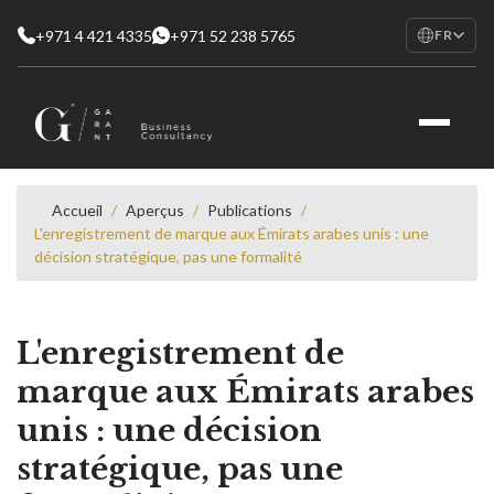
+971 4 421 4335
+971 52 238 5765
FR
EN
English
RU
Русский
FR
Français
Accueil
/
Aperçus
/
Publications
/
L'enregistrement de marque aux Émirats arabes unis : une
AR
décision stratégique, pas une formalité
العربية
L'enregistrement de
marque aux Émirats arabes
unis : une décision
stratégique, pas une