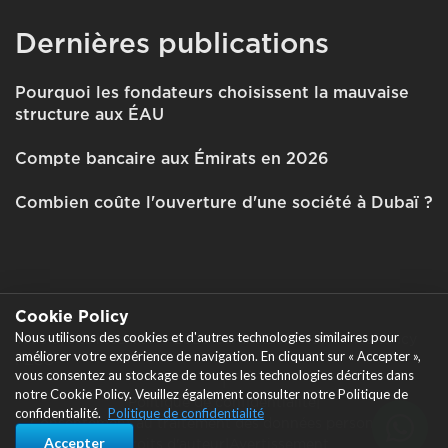
Dernières publications
Pourquoi les fondateurs choisissent la mauvaise
structure aux ÉAU
Compte bancaire aux Émirats en 2026
Combien coûte l'ouverture d'une société à Dubaï ?
Cookie Policy
Nous utilisons des cookies et d'autres technologies similaires pour
Tous droits réservés © 2026 Garant Business Consultancy
améliorer votre expérience de navigation. En cliquant sur « Accepter »,
FZCO
vous consentez au stockage de toutes les technologies décrites dans
|
notre Cookie Policy. Veuillez également consulter notre Politique de
Politique de confidentialité
|
confidentialité.
Politique de confidentialité
Consentement au traitement des données personnelles
|
Accepter
Droits d'auteur
|
Avertissement