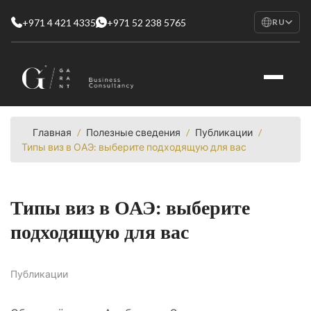
+971 4 421 4335
+971 52 238 5765
RU
EN
English
RU
Русский
FR
Français
Главная
/
Полезные сведения
/
Публикации
/
Типы виз в ОАЭ: выберите подходящую для вас
AR
العربية
Типы виз в ОАЭ: выберите
подходящую для вас
Публикации