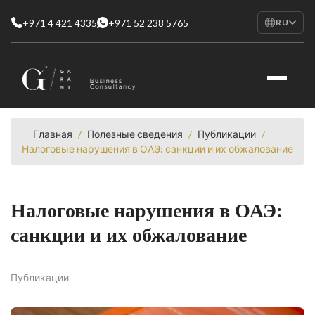
+971 4 421 4335
+971 52 238 5765
RU
EN
English
RU
Русский
FR
Français
Главная
/
Полезные сведения
/
Публикации
/
Налоговые нарушения в ОАЭ: санкции и их обжалование
AR
العربية
Налоговые нарушения в ОАЭ:
санкции и их обжалование
Публикации