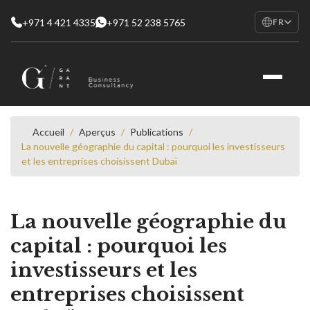
+971 4 421 4335
+971 52 238 5765
FR
EN
English
RU
Русский
FR
Français
Accueil
/
Aperçus
/
Publications
/
La nouvelle géographie du capital : pourquoi les investisseurs
AR
et les entreprises choisissent Dubaï
العربية
La nouvelle géographie du
capital : pourquoi les
investisseurs et les
entreprises choisissent