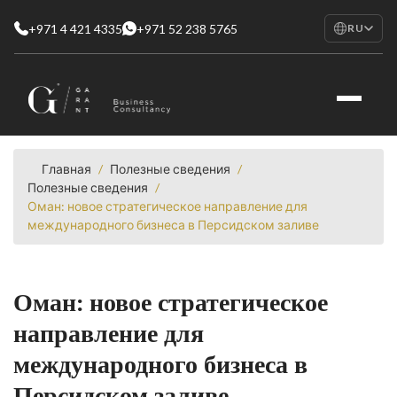
+971 4 421 4335
+971 52 238 5765
RU
EN
English
RU
Русский
FR
Français
Главная
/
Полезные сведения
/
Полезные сведения
/
AR
Оман: новое стратегическое направление для
العربية
международного бизнеса в Персидском заливе
Оман: новое стратегическое
направление для
международного бизнеса в
Персидском заливе