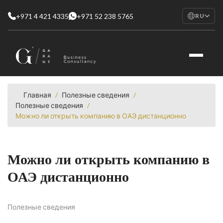
+971 4 421 4335
+971 52 238 5765
RU
EN
English
RU
Русский
FR
Français
Главная
/
Полезные сведения
/
Полезные сведения
/
AR
Можно ли открыть компанию в ОАЭ дистанционно
العربية
Можно ли открыть компанию в
ОАЭ дистанционно
Полезные сведения