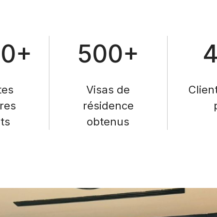
00+
500+
tes
Visas de
Clien
res
résidence
ts
obtenus