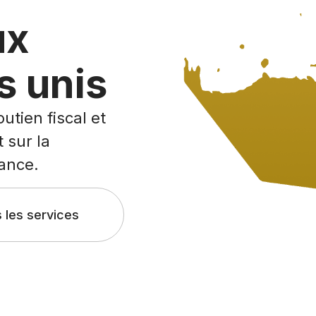
ux
s unis
utien fiscal et
 sur la
sance.
 les services