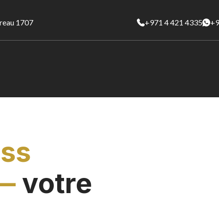
ureau 1707
+971 4 421 4335
+9
ess
—
votre