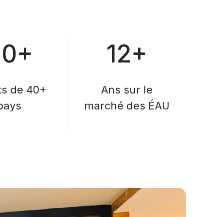
40+
12+
ts de 40+
Ans sur le
pays
marché des ÉAU