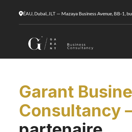
ÉAU, Dubaï, JLT — Mazaya Business Avenue, BB-1, b
Garant Busin
Consultancy 
partenaire